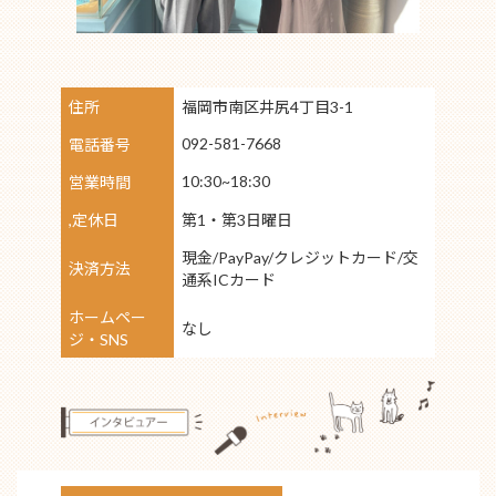
住所
福岡市南区井尻4丁目3-1
092-581-7668
電話番号
10:30~18:30
営業時間
,定休日
第1・第3日曜日
現金/PayPay/クレジットカード/交
決済方法
通系ICカード
ホームペー
なし
ジ・SNS