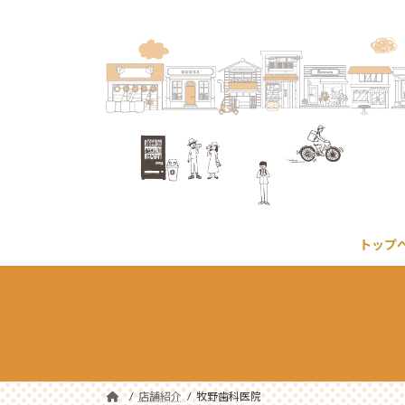
コ
ナ
ン
ビ
テ
ゲ
ン
ー
ツ
シ
へ
ョ
ス
ン
キ
に
ッ
移
プ
動
トップ
店舗紹介
牧野歯科医院