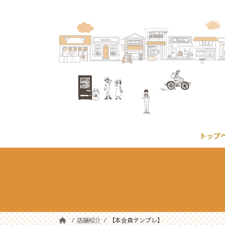
コ
ナ
ン
ビ
テ
ゲ
ン
ー
ツ
シ
へ
ョ
ス
ン
キ
に
ッ
移
プ
動
トップ
店舗紹介
【本会員テンプレ】