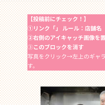
【投稿前にチェック！】
①リンク「」 ルール：店舗
②右側のアイキャッチ画像を
③
このブロックを消す
写真をクリック→左上のギャ
す。