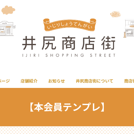
ページ
店舗紹介
お知らせ
井尻商店街について
商店
【本会員テンプレ】