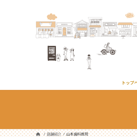
コ
ナ
ン
ビ
テ
ゲ
ン
ー
ツ
シ
へ
ョ
ス
ン
キ
に
ッ
移
プ
動
トップ
店舗紹介
山本歯科医院