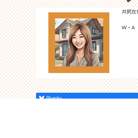
井尻在
W・A
Bluesky
トップページ
店舗紹介
お知らせ
井尻