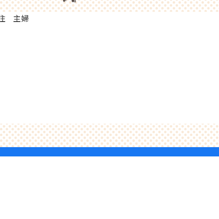
住 主婦
商店街について
商店街だより